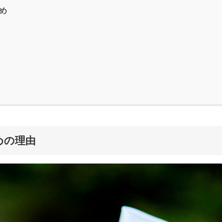
め
めの理由