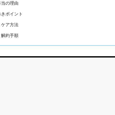
本当の理由
べきポイント
とケア方法
と解約手順