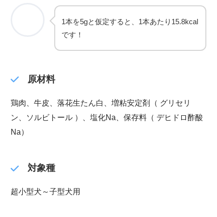
1本を5gと仮定すると、1本あたり15.8kcal
です！
原材料
鶏肉、牛皮、落花生たん白、増粘安定剤（ グリセリ
ン、ソルビトール ）、塩化Na、保存料（ デヒドロ酢酸
Na）
対象種
超小型犬～子型犬用